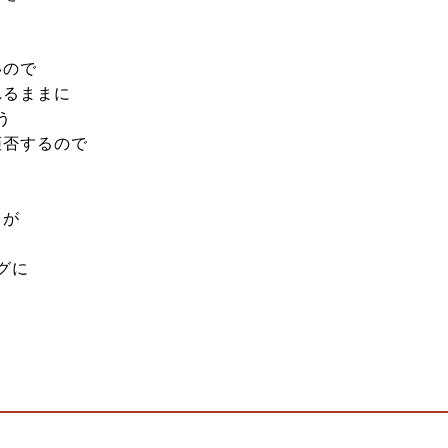
いので
れるままに
う
拒否するので
とが
グに