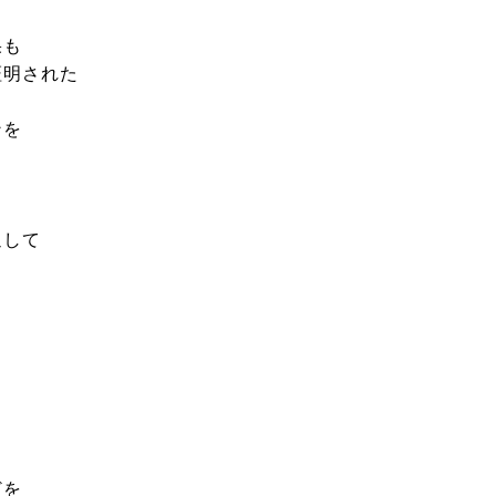
果も
証明された
ンを
通して
どを