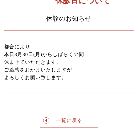
休診日について
よくある質問
診療時間・アクセス
休診のお知らせ
お問い合わせはこちら
小児はり
都合により
鍼灸総合治療
本日3月30日(月)からしばらくの間
休ませていただきます。
漢方茶サロン 伽羅木
ご迷惑をおかけいたしますが
よろしくお願い致します。
健康保険について
お灸教室情報
該当施術一覧
サイトマップ
一覧に戻る
ブログ