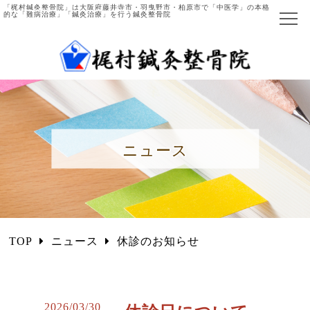
「梶村鍼灸整骨院」は大阪府藤井寺市・羽曳野市・柏原市で「中医学」の本格
的な「難病治療」「鍼灸治療」を行う鍼灸整骨院
ホーム
当院について
院長ご紹介
ニュース
施術の流れ
主な症例と施術法
中医学とは
TOP
ニュース
休診のお知らせ
国際中医師とは
施術項目・料金
2026/03/30