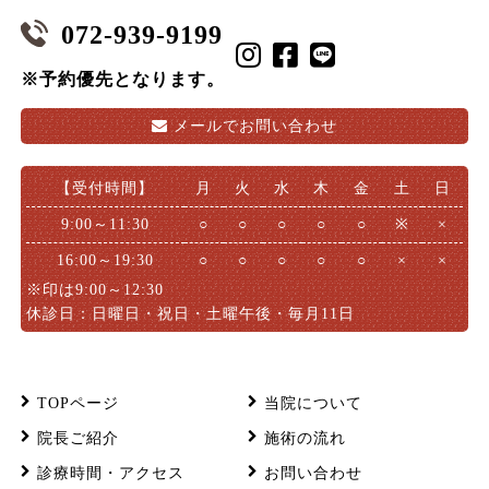
072-939-9199
※予約優先となります。
メールで
お問い合わせ
【受付時間】
月
火
水
木
金
土
日
9:00～11:30
○
○
○
○
○
※
×
16:00～19:30
○
○
○
○
○
×
×
※印は9:00～12:30
休診日：日曜日・祝日・土曜午後・毎月11日
TOPページ
当院について
院長ご紹介
施術の流れ
診療時間・アクセス
お問い合わせ