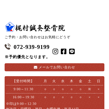
ご予約・お問い合わせはお気軽にどうぞ
072-939-9199
※予約優先となります。
メールで
お問い合わせ
【受付時間】
月
火
水
木
金
土
日
9:00～11:30
○
○
○
○
○
※
×
16:00～19:30
○
○
○
○
○
×
×
※印は9:00～12:30