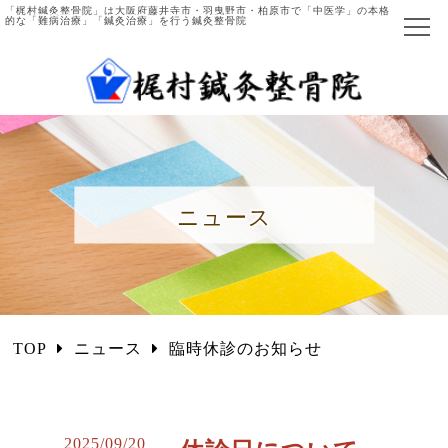
「梶村鍼灸整骨院」は大阪府藤井寺市・羽曳野市・柏原市で「中医学」の本格
的な「難病治療」「鍼灸治療」を行う鍼灸整骨院
ホーム
当院について
院長ご紹介
ニュース
施術の流れ
主な症例と施術法
中医学とは
TOP
ニュース
臨時休診のお知らせ
国際中医師とは
施術項目・料金
2025/09/20