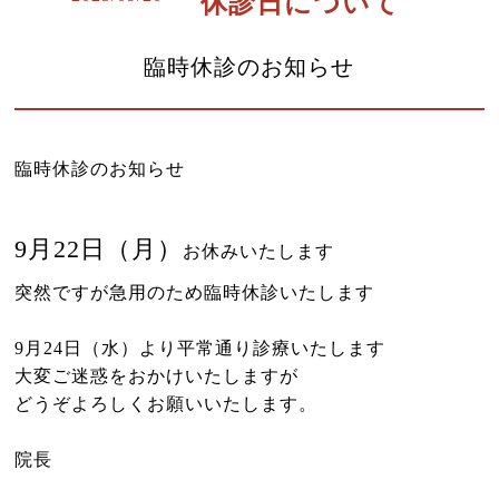
休診日について
よくある質問
診療時間・アクセス
臨時休診のお知らせ
お問い合わせはこちら
小児はり
臨時休診のお知らせ
鍼灸総合治療
漢方茶サロン 伽羅木
9月22日（月）
お休みいたします
健康保険について
突然ですが急用のため臨時休診いたします
お灸教室情報
9月24日（水）より平常通り診療いたします
大変ご迷惑をおかけいたしますが
該当施術一覧
どうぞよろしくお願いいたします。
サイトマップ
院長
ブログ