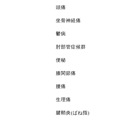
頭痛
坐骨神経痛
鬱病
肘部管症候群
便秘
膝関節痛
腰痛
生理痛
腱鞘炎(ばね指)