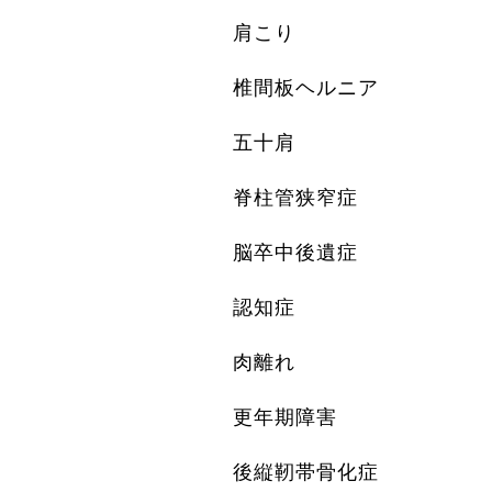
肩こり
椎間板ヘルニア
五十肩
脊柱管狭窄症
脳卒中後遺症
認知症
肉離れ
更年期障害
後縦靭帯骨化症