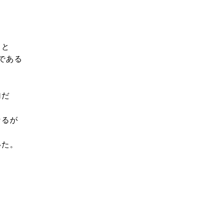
ると
である
加だ
なるが
いた。