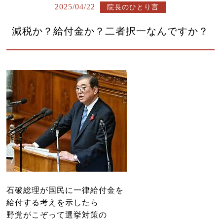
よくある質問
2025/04/22
院長のひとり言
診療時間・アクセス
減税か？給付金か？二者択一なんですか？
お問い合わせはこちら
小児はり
鍼灸総合治療
漢方茶サロン 伽羅木
健康保険について
お灸教室情報
該当施術一覧
石破総理が国民に一律給付金を
サイトマップ
給付する考えを示したら
ブログ
野党がこぞって選挙対策の