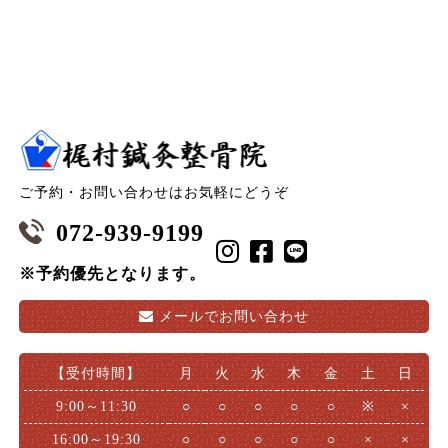
ご予約・お問い合わせはお気軽にどうぞ
072-939-9199
※予約優先となります。
メールで
お問い合わせ
【受付時間】
月
火
水
木
金
土
日
9:00～11:30
○
○
○
○
○
※
×
16:00～19:30
○
○
○
○
○
×
×