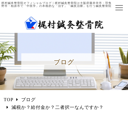
梶村鍼灸整骨院オフィシャルブログ｜梶村鍼灸整骨院は大阪府藤井寺市・羽曳
野市・柏原市で「中医学」の本格的な「治す」「鍼灸治療」を行う鍼灸整骨院
ホーム
当院について
院長ご紹介
ブログ
施術の流れ
主な症例と施術法
中医学とは
TOP
ブログ
国際中医師とは
減税か？給付金か？二者択一なんですか？
施術項目・料金