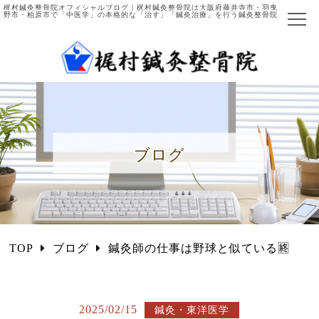
梶村鍼灸整骨院オフィシャルブログ｜梶村鍼灸整骨院は大阪府藤井寺市・羽曳
野市・柏原市で「中医学」の本格的な「治す」「鍼灸治療」を行う鍼灸整骨院
ホーム
当院について
院長ご紹介
ブログ
施術の流れ
主な症例と施術法
中医学とは
TOP
ブログ
鍼灸師の仕事は野球と似ている🈡
国際中医師とは
施術項目・料金
2025/02/15
鍼灸・東洋医学