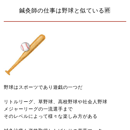
よくある質問
鍼灸師の仕事は野球と似ている🈡
診療時間・アクセス
お問い合わせはこちら
小児はり
鍼灸総合治療
漢方茶サロン 伽羅木
健康保険について
野球はスポーツであり遊戯の一つだ
お灸教室情報
該当施術一覧
リトルリーグ、草野球、高校野球や社会人野球
メジャーリーグの一流選手まで
サイトマップ
そのレベルによって様々な楽しみ方がある
ブログ