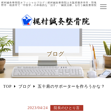
梶村鍼灸整骨院オフィシャルブログ｜梶村鍼灸整骨院は大阪府藤井寺市・羽曳
野市・柏原市で「中医学」の本格的な「治す」「鍼灸治療」を行う鍼灸整骨院
ホーム
当院について
院長ご紹介
ブログ
施術の流れ
主な症例と施術法
中医学とは
TOP
ブログ
五十肩のサポーターを作ろうかな？
国際中医師とは
施術項目・料金
2023/04/24
院長のひとり言