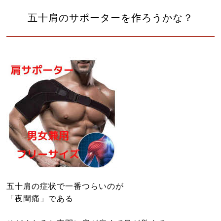
よくある質問
五十肩のサポーターを作ろうかな？
診療時間・アクセス
お問い合わせはこちら
小児はり
鍼灸総合治療
漢方茶サロン 伽羅木
健康保険について
お灸教室情報
該当施術一覧
五十肩の症状で一番つらいのが
サイトマップ
「夜間痛」である
ブログ