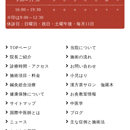
9:00～11:30
○
○
○
○
○
※
×
16:00～19:30
○
○
○
○
○
×
×
※印は9:00～12:30
休診日：日曜日・祝日・土曜午後・毎月11日
TOPページ
当院について
院長ご紹介
施術の流れ
診療時間・アクセス
お問い合わせ
施術項目・料金
小児はり
鍼灸総合治療
漢方茶サロン 伽羅木
健康保険について
お灸教室情報
サイトマップ
中医学
国際中医師とは
ブログ
ニュース
主な症例と施術法