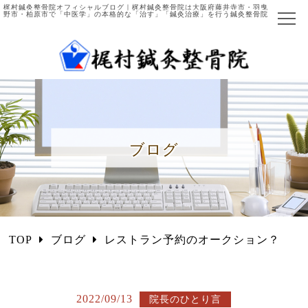
梶村鍼灸整骨院オフィシャルブログ｜梶村鍼灸整骨院は大阪府藤井寺市・羽曳
野市・柏原市で「中医学」の本格的な「治す」「鍼灸治療」を行う鍼灸整骨院
ホーム
当院について
院長ご紹介
ブログ
施術の流れ
主な症例と施術法
中医学とは
TOP
ブログ
レストラン予約のオークション？
国際中医師とは
施術項目・料金
2022/09/13
院長のひとり言