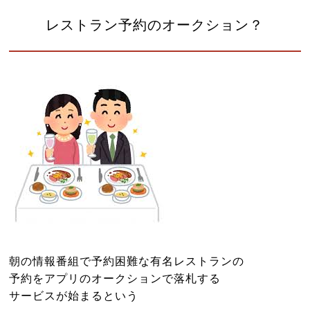
よくある質問
レストラン予約のオークション？
診療時間・アクセス
お問い合わせはこちら
小児はり
鍼灸総合治療
漢方茶サロン 伽羅木
健康保険について
お灸教室情報
該当施術一覧
朝の情報番組で予約困難な有名レストランの
サイトマップ
予約をアプリのオークションで落札する
サービスが始まるという
ブログ