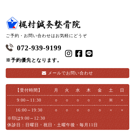
ご予約・お問い合わせはお気軽にどうぞ
072-939-9199
※予約優先となります。
メールで
お問い合わせ
【受付時間】
月
火
水
木
金
土
日
9:00～11:30
○
○
○
○
○
※
×
16:00～19:30
○
○
○
○
○
×
×
※印は9:00～12:30
休診日：日曜日・祝日・土曜午後・毎月11日