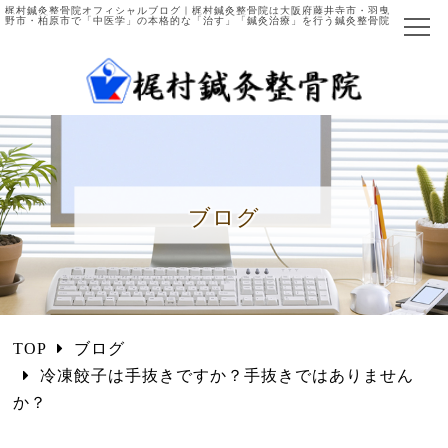
梶村鍼灸整骨院オフィシャルブログ｜梶村鍼灸整骨院は大阪府藤井寺市・羽曳
野市・柏原市で「中医学」の本格的な「治す」「鍼灸治療」を行う鍼灸整骨院
ホーム
当院について
院長ご紹介
ブログ
施術の流れ
主な症例と施術法
中医学とは
TOP
ブログ
国際中医師とは
冷凍餃子は手抜きですか？手抜きではありません
か？
施術項目・料金