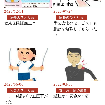
2023/12/14
2023/07/24
院長のひとり言
院長のひとり言
健康保険証廃止？
手技療法のセラピストも
脈診を勉強してもらいた
い
2025/06/06
2022/03/30
院長のひとり言
首・肩・膝の痛み
エアー縄跳びで血圧下が
運動か？安静か？②
った