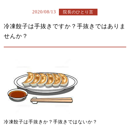
よくある質問
2020/08/13
院長のひとり言
診療時間・アクセス
冷凍餃子は手抜きですか？手抜きではありま
お問い合わせはこちら
せんか？
小児はり
鍼灸総合治療
漢方茶サロン 伽羅木
健康保険について
お灸教室情報
該当施術一覧
サイトマップ
冷凍餃子は手抜きか？手抜きではないか？
ブログ