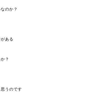
めなのか？
時がある
いか？
と思うのです