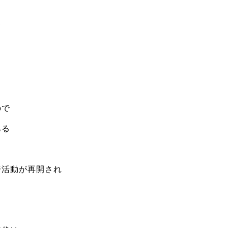
て
ので
ある
済活動が再開され
う