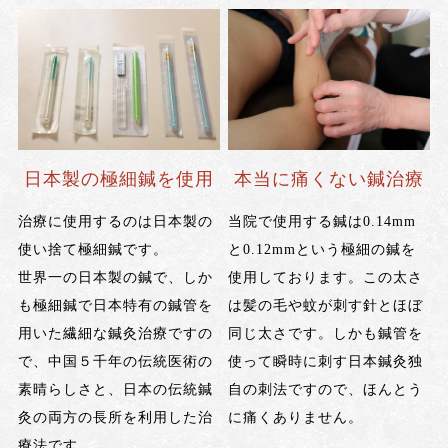
日本製の極細鍼を使用
本当に痛くない鍼治療
治療に使用するのは日本製の
当院で使用する鍼は0.14mm
使い捨て極細鍼です。
と0.12mmという極細の鍼を
世界一の日本製の鍼で、しか
使用しております。この太さ
も極細鍼で日本特有の鍼管を
は髪の毛や蚊が刺す針とほぼ
用いた繊細な鍼灸治療ですの
同じ太さです。しかも鍼管を
で、中国５千年の伝統医術の
使って瞬時に刺す日本鍼灸独
素晴らしさと、日本の伝統鍼
自の刺法ですので、ほんとう
灸の両方の長所を利用した治
に痛くありません。
療法です。