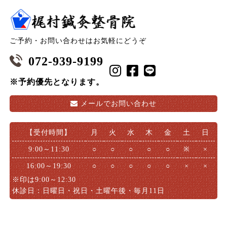
ご予約・お問い合わせはお気軽にどうぞ
072-939-9199
※予約優先となります。
メールで
お問い合わせ
【受付時間】
月
火
水
木
金
土
日
9:00～11:30
○
○
○
○
○
※
×
16:00～19:30
○
○
○
○
○
×
×
※印は9:00～12:30
休診日：日曜日・祝日・土曜午後・毎月11日