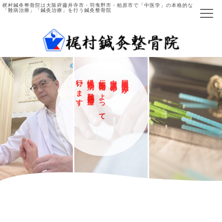
梶村鍼灸整骨院は大阪府藤井寺市・羽曳野市・柏原市で「中医学」の本格的な
「難病治療」「鍼灸治療」を行う鍼灸整骨院
ホーム
当院について
行
慢
伝
中
国
い
性
統
国
際
病
医
五
中
や
術
千
医
に
年
師
の
が
院長ご紹介
ま
難
病
よ
治
療
を
す
っ
施術の流れ
て
主な症例と施術法
中医学とは
国際中医師とは
施術項目・料金