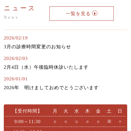
よくある質問
ニュース
診療時間・アクセス
一覧を見る
News
お問い合わせはこちら
2026/02/19
小児はり
3月の診療時間変更のお知らせ
鍼灸総合治療
2026/02/03
漢方茶サロン 伽羅木
2月4日（水）午後臨時休診いたします
健康保険について
2026/01/01
2026年 明けましておめでとうございます
お灸教室情報
該当施術一覧
【受付時間】
月
火
水
木
金
土
日
サイトマップ
9:00～11:30
○
○
○
○
○
※
×
ブログ