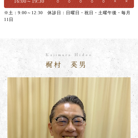
16:00～19:30
○
○
○
○
○
×
×
ニュース
※土：9:00～12:30 休診日：日曜日・祝日・土曜午後・毎月
11日
Kajimura Hideo
梶村 英男