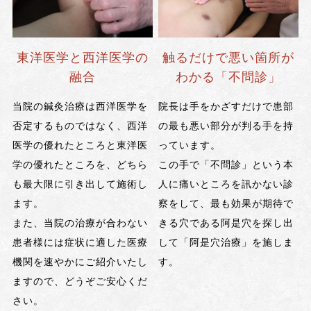
東洋医学と西洋医学の
触るだけで悪い箇所が
融合
わかる「不問診」
当院の鍼灸治療は西洋医学を
院長は手をかざすだけで患部
否定するものではなく、西洋
の最も悪い部分が判る手を持
医学の優れたところと東洋医
っています。
学の優れたところを、どちら
この手で「不問診」という本
も最大限に引き出して施術し
人に痛いところを訊かない診
ます。
察をして、最も効果が期待で
また、当院の治療が合わない
きる穴である阿是穴を探し出
患者様には症状に適した医療
して「阿是穴治療」を施しま
機関を速やかにご紹介いたし
す。
ますので、どうぞご安心くだ
さい。